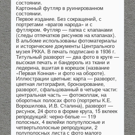
состоянии.
Картонный футляр в руинированном
состоянии.
Первое издание. Без сокращений, с
портретами «врагов народа» и с
футляром. Футляр — папка с клапанами
(следы отпечатков рисунков на клапанах).
В альбоме использованы фотоматериалы
и исторические документы Центрального
музея РККА. В печать подписано в 1936 г.
Титульный разворот — два фото в круге —
высокая печать и бандероль из ткани и
ледерина, вшитая в корешок (название
«Первая Конная» и фото на обороте).
Иллюстрации цветные: карта — разворот,
цветная литография, бронзирование,
разворот, сфальцованный в четыре части:
центральная часть — фотоколлаж, на
оборотных полосах фото (портреты К.Е.
Ворошилова, И.В. Сталина), разворот —
рисунок, 24 фото в форме круга, 15 вклеек
репродукций: черно-белые — 119
полосных, 4 вклейки полупулосные и
четвертьполосные репродукции, 2
полуполосных листа с фото малого