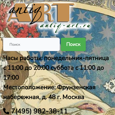
Поиск
Часы работы: понедельник-пятница
с 11:00 до 20:00 суббота с 11:00 до
17:00
Местоположение: Фрунзенская
набережная, д. 48 г. Москва
7(495) 982-38-11