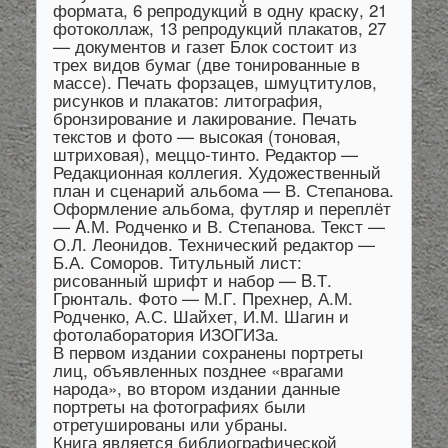
формата, 6 репродукций в одну краску, 21
фотоколлаж, 13 репродукций плакатов, 27
— документов и газет Блок состоит из
трех видов бумаг (две тонированные в
массе). Печать форзацев, шмуцтитулов,
рисунков и плакатов: литография,
бронзирование и лакирование. Печать
текстов и фото — высокая (тоновая,
штриховая), меццо-тинто. Редактор —
Редакционная коллегия. Художественный
план и сценарий альбома — В. Степанова.
Оформление альбома, футляр и переплёт
— A.М. Родченко и В. Степанова. Текст —
О.Л. Леонидов. Технический редактор —
Б.А. Соморов. Титульный лист:
рисованный шрифт и набор — B.Т.
Грюнталь. Фото — М.Г. Прехнер, А.М.
Родченко, А.С. Шайхет, И.М. Шагин и
фотолаборатория ИЗОГИЗа.
В первом издании сохранены портреты
лиц, объявленных позднее «врагами
народа», во втором издании данные
портреты на фотографиях были
отретушированы или убраны.
Книга является библиографической