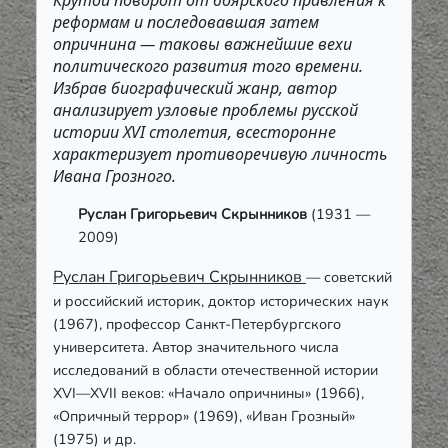
Крутой поворот от боярского правления к
реформам и последовавшая затем
опричнина — таковы важнейшие вехи
политического развития того времени.
Избрав биографический жанр, автор
анализирует узловые проблемы русской
истории XVI столетия, всесторонне
характеризует противоречивую личность
Ивана Грозного.
Руслaн Григoрьевич Скрынников
(1931 —
2009)
Руслaн Григoрьевич Скрынников
— советский
и российский историк, доктор исторических наук
(1967), профессор Санкт-Петербургского
университета. Автор значительного числа
исследований в области отечественной истории
XVI—XVII веков: «Начало опричнины» (1966),
«Опричный террор» (1969), «Иван Грозный»
(1975) и др.