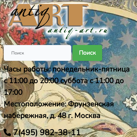
Поиск
Часы работы: понедельник-пятница
с 11:00 до 20:00 суббота с 11:00 до
17:00
Местоположение: Фрунзенская
набережная, д. 48 г. Москва
7(495) 982-38-11