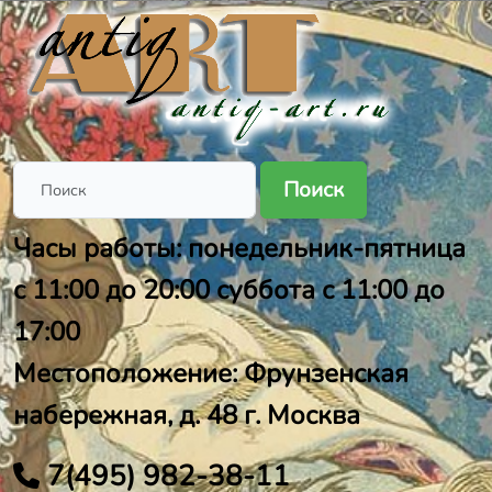
Поиск
Часы работы: понедельник-пятница
с 11:00 до 20:00 суббота с 11:00 до
17:00
Местоположение: Фрунзенская
набережная, д. 48 г. Москва
7(495) 982-38-11