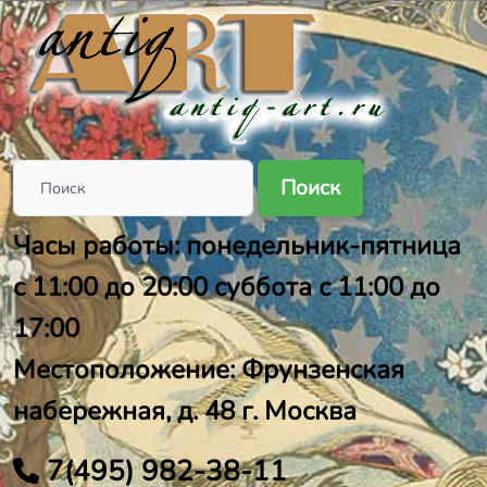
Поиск
Часы работы: понедельник-пятница
с 11:00 до 20:00 суббота с 11:00 до
17:00
Местоположение: Фрунзенская
набережная, д. 48 г. Москва
7(495) 982-38-11