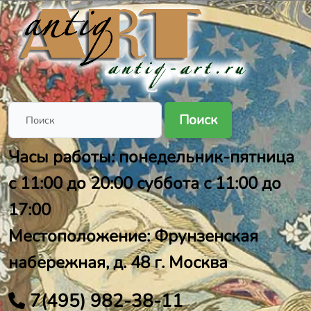
Поиск
Часы работы: понедельник-пятница
с 11:00 до 20:00 суббота с 11:00 до
17:00
Местоположение: Фрунзенская
набережная, д. 48 г. Москва
7(495) 982-38-11