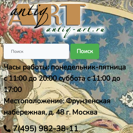
Поиск
Часы работы: понедельник-пятница
с 11:00 до 20:00 суббота с 11:00 до
17:00
Местоположение: Фрунзенская
набережная, д. 48 г. Москва
7(495) 982-38-11