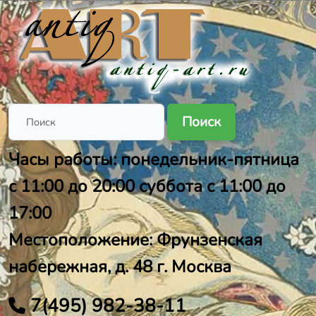
Поиск
Часы работы: понедельник-пятница
с 11:00 до 20:00 суббота с 11:00 до
17:00
Местоположение: Фрунзенская
набережная, д. 48 г. Москва
7(495) 982-38-11