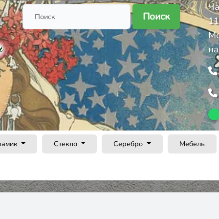
Ча
Поиск
11
Ме
на
рамик
Стекло
Серебро
Мебель