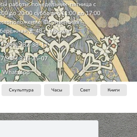
сы работы: понедельник-пятница с
:00 до 20:00 суббота с 11:00 до 17:00
стоположение: Фрунзенская
бережная, д. 48 г. Москва
7(495) 982-38-11
7(985) 316-25-07
Whatsapp
Скульптура
Часы
Свет
Книги