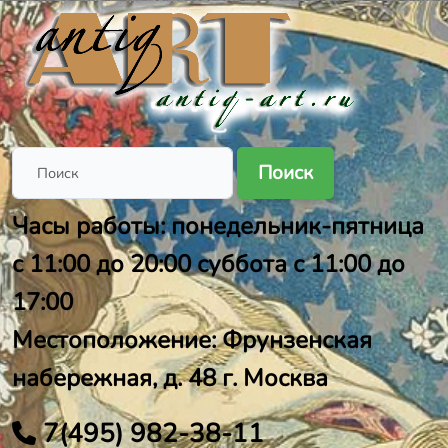
Поиск
Часы работы: понедельник-пятница
с 11:00 до 20:00 суббота с 11:00 до
17:00
Местоположение: Фрунзенская
набережная, д. 48 г. Москва
7(495) 982-38-11