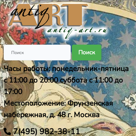
Поиск
Часы работы: понедельник-пятница
с 11:00 до 20:00 суббота с 11:00 до
17:00
Местоположение: Фрунзенская
набережная, д. 48 г. Москва
7(495) 982-38-11