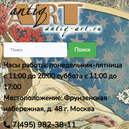
Поиск
Часы работы: понедельник-пятница
с 11:00 до 20:00 суббота с 11:00 до
17:00
Местоположение: Фрунзенская
набережная, д. 48 г. Москва
7(495) 982-38-11