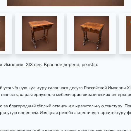
ая Империя,
XIX
век. Красное дерево, резьба.
утончённую культуру салонного досуга Российской Империи XIX 
ивность, характерную для мебели аристократических интерьеро
го за благородный тёплый оттенок и выразительную текстуру. П
черкнутую временем. Изящная резьба акцентирует архитектуру ф
анично встроенный в корпус, а также раскладную столешницу, 