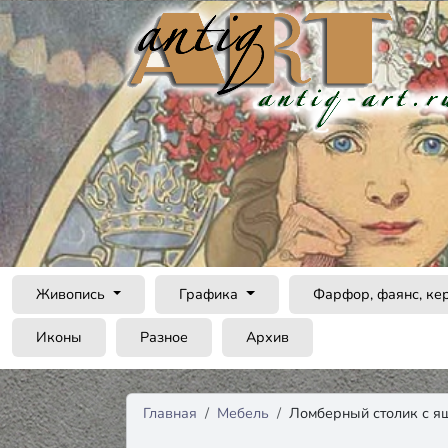
Живопись
Графика
Фарфор, фаянс, ке
Иконы
Разное
Архив
Главная
Мебель
Ломберный столик с я