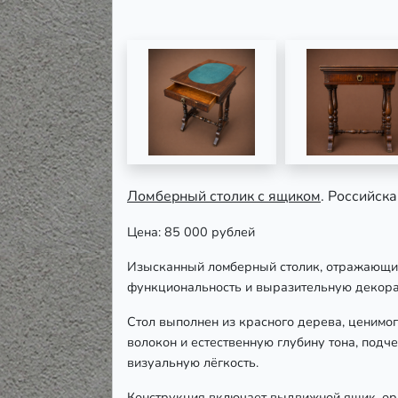
Ломберный столик с ящиком
. Российск
Цена: 85 000 рублей
Изысканный ломберный столик, отражающий 
функциональность и выразительную декорат
Стол выполнен из красного дерева, ценимо
волокон и естественную глубину тона, под
визуальную лёгкость.
Конструкция включает выдвижной ящик, орг