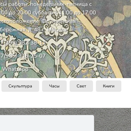
сы работы: понедельник-пятница с
:00 до 20:00 суббота с 11:00 до 17:00
стоположение: Фрунзенская
бережная, д. 48 г. Москва
7(495) 982-38-11
7(985) 316-25-07
Whatsapp
Скульптура
Часы
Свет
Книги