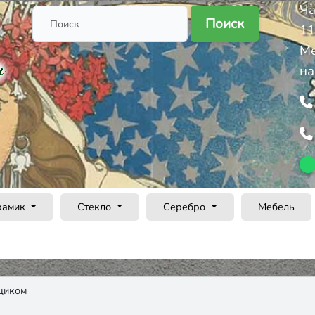
Ча
Поиск
11
Ме
на
рамик
Стекло
Серебро
Мебель
щиком