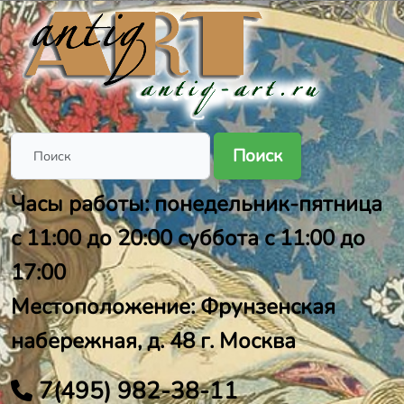
Поиск
Часы работы: понедельник-пятница
с 11:00 до 20:00 суббота с 11:00 до
17:00
Местоположение: Фрунзенская
набережная, д. 48 г. Москва
7(495) 982-38-11