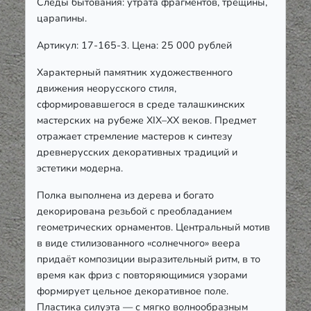
Следы бытования: утрата фрагментов, трещины,
царапины.
Артикул: 17-165-3. Цена: 25 000 рублей
Характерный памятник художественного
движения неорусского стиля,
сформировавшегося в среде талашкинских
мастерских на рубеже XIX–XX веков. Предмет
отражает стремление мастеров к синтезу
древнерусских декоративных традиций и
эстетики модерна.
Полка выполнена из дерева и богато
декорирована резьбой с преобладанием
геометрических орнаментов. Центральный мотив
в виде стилизованного «солнечного» веера
придаёт композиции выразительный ритм, в то
время как фриз с повторяющимися узорами
формирует цельное декоративное поле.
Пластика силуэта — с мягко волнообразным