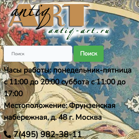
Поиск
Часы работы: понедельник-пятница
с 11:00 до 20:00 суббота с 11:00 до
17:00
Местоположение: Фрунзенская
набережная, д. 48 г. Москва
7(495) 982-38-11