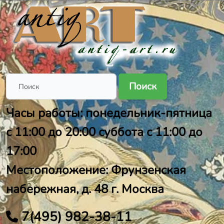
Поиск
Часы работы: понедельник-пятница
с 11:00 до 20:00 суббота с 11:00 до
17:00
Местоположение: Фрунзенская
набережная, д. 48 г. Москва
7(495) 982-38-11