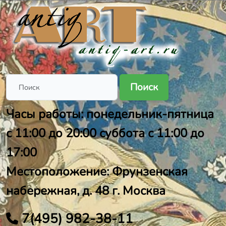
Поиск
Часы работы: понедельник-пятница
с 11:00 до 20:00 суббота с 11:00 до
17:00
Местоположение: Фрунзенская
набережная, д. 48 г. Москва
7(495) 982-38-11