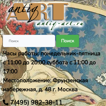
Поиск
Часы работы: понедельник-пятница
с 11:00 до 20:00 суббота с 11:00 до
17:00
Местоположение: Фрунзенская
набережная, д. 48 г. Москва
7(495) 982-38-11