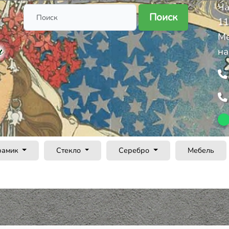
Ча
Поиск
11
Ме
на
рамик
Стекло
Серебро
Мебель