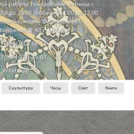
сы работы: понедельник-пятница с
:00 до 20:00 суббота с 11:00 до 17:00
стоположение: Фрунзенская
бережная, д. 48 г. Москва
7(495) 982-38-11
7(985) 316-25-07
Whatsapp
Скульптура
Часы
Свет
Книги