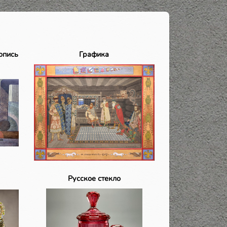
опись
Графика
Русское стекло