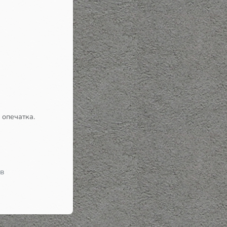
 опечатка.
 в