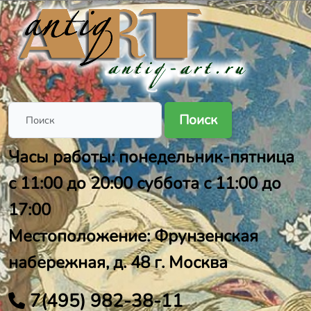
Поиск
Часы работы: понедельник-пятница
с 11:00 до 20:00 суббота с 11:00 до
17:00
Местоположение: Фрунзенская
набережная, д. 48 г. Москва
7(495) 982-38-11