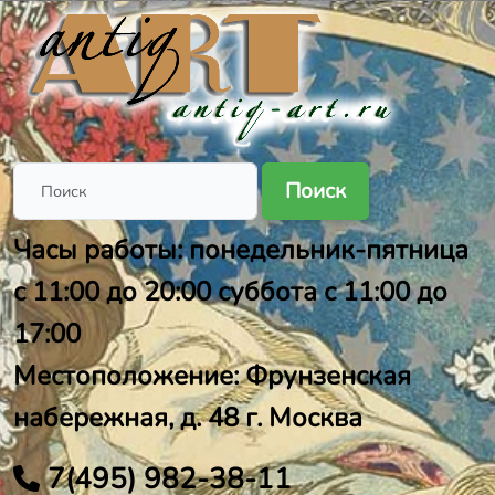
Поиск
Часы работы: понедельник-пятница
с 11:00 до 20:00 суббота с 11:00 до
17:00
Местоположение: Фрунзенская
набережная, д. 48 г. Москва
7(495) 982-38-11