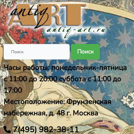
Поиск
Часы работы: понедельник-пятница
с 11:00 до 20:00 суббота с 11:00 до
17:00
Местоположение: Фрунзенская
набережная, д. 48 г. Москва
7(495) 982-38-11