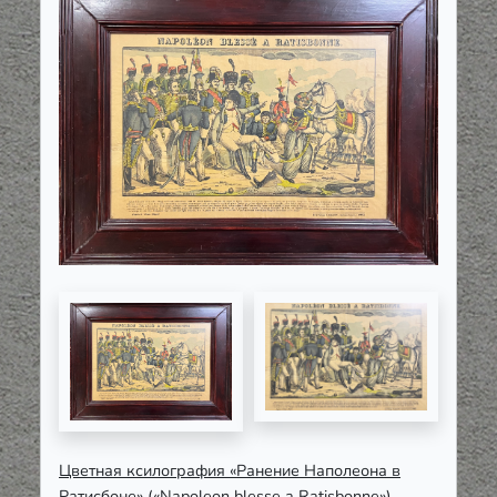
Цветная ксилография «Ранение Наполеона в
Ратисбоне» (
«Napoleon blesse a Ratisbonne»)
.