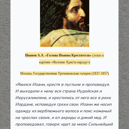
Иванов А.А.
«Голова Иоанна Крестителя
»
(э
скиз к
картине
«Явление Христа народу
»)
Москва, Государственная Третьяковская галерея (1837-1857)
«Явился Иоанн, крестя в пустыне и проповедуя.
И выходили к нему вся страна Иудейская и
Иерусалимляне, и крестились от него все в реке
Иордане, исповедуя грехи свои. Иоанн же носил
одежду из верблюжьего волоса и пояс кожаный
на чреслах своих, и ел акриды и дикий мед. И
проповедовал, говоря: идет за мною Сильнейший