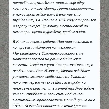
потребовало, чтобы он написал ещё одну
картину на тему «Беллерофонт отправляется
в поход против Химеры». Выполнив это
требование, А.А. Иванов в 1830 году отправился
в Европу, и через Германию, с остановкой на
некоторое время в Дрездене, прибыл в Рим.
В Италии первые работы Иванова состояли в
копировании «Сотворения человека»
Микеланджело в Сикстинской капелле и в
написании эскизов на разные библейские
сюжеты. Усердно изучая Священное Писание, в
особенности Новый Завет, Иванов всё более
увлекался мыслью изобразить на большом
полотне первое явление Мессии народу, но
прежде чем приступить к этой трудной задаче,
хотел испробовать свои силы над менее
масштабным произведением. С этой целью он в
1834—1835 годах написал «Явление Христа