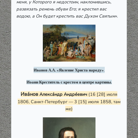
меня, у Которого я недостоин, наклонившись,
развязать ремень обуви Его; я крестил вас
водою, а Он будет крестить вас Духом Святым».
Иванов А.А. «Явление Христа народу»
.
Иоанн Креститель с крестом в центре картины.
Ива́нов
Алекса́ндр Андре́евич
(16 [28] июля
1806, Санкт-Петербург — 3 [15] июля 1858, там
же)