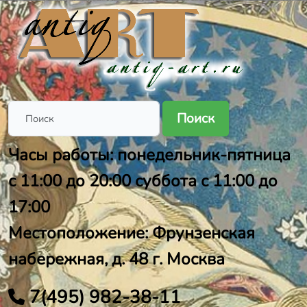
Поиск
Часы работы: понедельник-пятница
с 11:00 до 20:00 суббота с 11:00 до
17:00
Местоположение: Фрунзенская
набережная, д. 48 г. Москва
7(495) 982-38-11