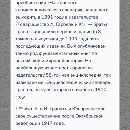
приобретения «Настольного
энциклопедического словаря», начавшего
выходить в 1891 году в издательстве
«Товарищество А. Гарбель и К°», — братья
Гранат завершили первое издание (в 8
томах) и выпустили до 1903 года пять
последующих изданий. Был опубликован
также ряд фундаментальных книг по
российской и мировой истории. Но
наибольшую известность принесла
издательству 58-томная энциклопедия, так
называемый «Энциклопедический словарь
Гранат», выпуск которого начался в 1910
году.
во
о
Т
«Бр. А. и И. Гранатъ и К
» прекратило
свое существование после Октябрьской
революции 1917 года.