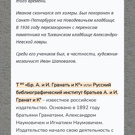
того времени.
Иванов скончался от холеры. Был похоронен в
Санкт-Петербурге на Новодевичьем кладбище.
В 1936 году перезахоронен с переносом
памятника на Тихвинском кладбище Александро-
Невской лавры.
Среди его учеников был, в частности, художник-
мозаичист Иван Шаповалов.
во
о
Т
«Бр. А. и И. Гранатъ и К
»
или
Русский
библиографический институт братьев А. и И.
Гранат и К°
– известное российское
издательство. Основано в 1892 году
братьями Гранатами, Александром
Наумовичем и Игнатием Наумовичем.
Издательство начало свою деятельность с