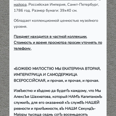
майора
. Российская Империя, Санкт-Петербург,
1786 год. Размер бумаги: 39х40 см.
Обладает коллекционной ценностью музейного
уровня.
Предмет находится в частной коллекции.
Стоимость и время просмотра просим уточнять по
телефону.
«БОЖ
I
ЕЮ МИЛОСТ
I
Ю МЫ ЕКАТЕРИНА ВТОРАЯ,
ИМПЕРАТРИЦА И САМОДЕРЖИЦА
ВСЕРОСС
I
ЙСКАЯ, и прочая, и прочая, и прочая.
ИзвЪестно и вЪдомо да будетЪ каждому, что Мы
АлексЪя Шахматова, который НАМЪ КапитаномЪ
служилЪ, для его оказанной кЪ службЪ НАШЕЙ
ревности и прилЪжности, вЪ НАШИ СекундЪ-
Маiоры тысяща седмь сотЪ восемьдесять