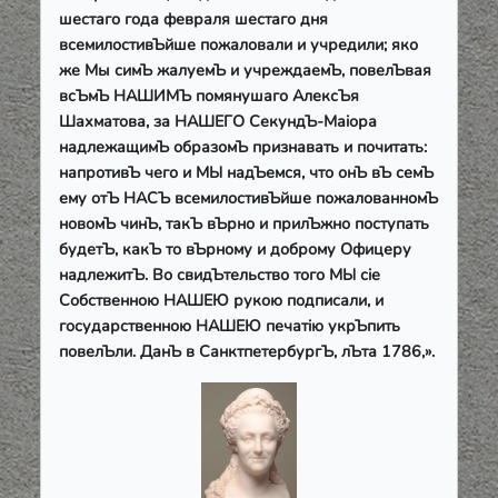
шестаго года февраля шестаго дня
всемилостивЪйше пожаловали и учредили; яко
же Мы симЪ жалуемЪ и учреждаемЪ, повелЪвая
всЪмЪ НАШИМЪ помянушаго АлексЪя
Шахматова, за НАШЕГО СекундЪ-Маiора
надлежащимЪ образомЪ признавать и почитать:
напротивЪ чего и МЫ надЪемся, что онЪ вЪ семЪ
ему отЪ НАСЪ всемилостивЪйше пожалованномЪ
новомЪ чинЪ, такЪ вЪрно и прилЪжно поступать
будетЪ, какЪ то вЪрному и доброму Офицеру
надлежитЪ. Во свидЪтельство того МЫ с
i
е
Собственною НАШЕЮ рукою подписали, и
государственною НАШЕЮ печат
i
ю укрЪпить
повелЪли. ДанЪ в СанктпетербургЪ, лЪта 1786,».