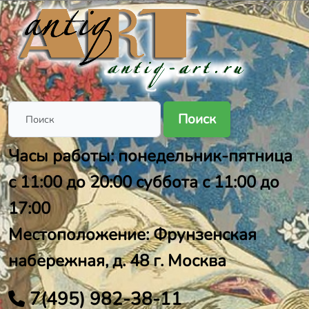
Поиск
Часы работы: понедельник-пятница
с 11:00 до 20:00 суббота с 11:00 до
17:00
Местоположение: Фрунзенская
набережная, д. 48 г. Москва
7(495) 982-38-11