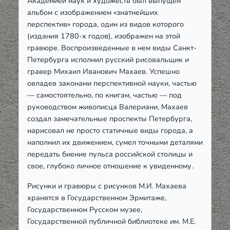
Академией наук и художеств был выпущен
альбом с изображением «знатнейших
перспектив» города, один из видов которого
(издания 1780-х годов), изображен на этой
гравюре. Воспроизведенные в нем виды Санкт-
Петербурга исполнил русский рисовальщик и
гравер Михаил Иванович Махаев. Успешно
овладев законами перспективной науки, частью
— самостоятельно, по книгам, частью — под
руководством живописца Валериани, Махаев
создал замечательные проспекты Петербурга,
нарисовал не просто статичные виды города, а
наполнил их движением, сумел точными деталями
передать биение пульса российской столицы и
свое, глубоко личное отношение к увиденному.
Рисунки и гравюры с рисунков М.И. Махаева
хранятся в Государственном Эрмитаже,
Государственном Русском музее,
Государственной публичной библиотеке им. М.Е.