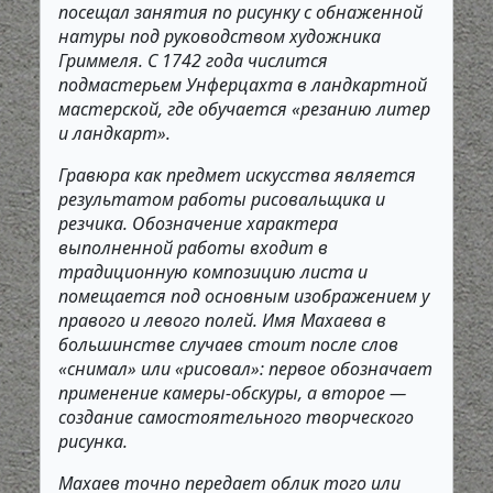
посещал занятия по рисунку с обнаженной
натуры под руководством художника
Гриммеля. С 1742 года числится
подмастерьем Унферцахта в ландкартной
мастерской, где обучается «резанию литер
и ландкарт».
Гравюра как предмет искусства является
результатом работы рисовальщика и
резчика. Обозначение характера
выполненной работы входит в
традиционную композицию листа и
помещается под основным изображением у
правого и левого полей. Имя Махаева в
большинстве случаев стоит после слов
«снимал» или «рисовал»: первое обозначает
применение камеры-обскуры, а второе —
создание самостоятельного творческого
рисунка.
Махаев точно передает облик того или