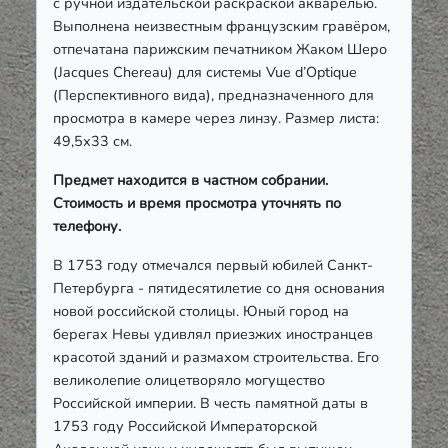
с ручной издательской раскраской акварелью.
Выполнена неизвестным французским гравёром,
отпечатана парижским печатником Жаком Шеро
(Jacques Chereau) для системы Vue d’Optique
(Перспективного вида), предназначенного для
просмотра в камере через линзу. Размер листа:
49,5х33 см.
Предмет находится в частном собрании.
Стоимость и время просмотра уточнять по
телефону.
В 1753 году отмечался первый юбилей Санкт-
Петербурга - пятидесятилетие со дня основания
новой российской столицы. Юный город на
берегах Невы удивлял приезжих иностранцев
красотой зданий и размахом строительства. Его
великолепие олицетворяло могущество
Российской империи. В честь памятной даты в
1753 году Российской Императорской