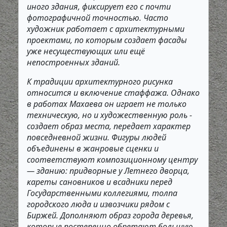
иного здания, фиксирует его с почти
фотографичной точностью. Часто
художник работает с архитектурными
проектами, по которым создает фасады
уже несуществующих или ещё
непостроенных зданий.
К традиции архитектурного рисунка
относится и включение стаффажа. Однако
в работах Махаева он играет не только
техническую, но и художественную роль -
создает образ места, передает характер
повседневной жизни. Фигуры людей
объединены в жанровые сценки и
соответствуют композиционному центру
— зданию: придворные у Летнего дворца,
кареты сановников и всадники перед
Государственными коллегиями, толпа
городского люда и извозчики рядом с
Биржей. Дополняют образ города деревья,
которые постепенно обретают большую