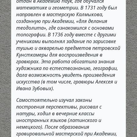
отдан в Академию Наук, где обучался
математике и геометрии. В 1731 году был
направлен в мастерскую Калмыкова,
созданную при Академии, «для делания
теодолита», где ознакомился с основами
топографии. В 1736 году вместе с другими
учениками выполнял задание по зарисовке
тушью и акварелью предметов петровской
Кунсткамеры для воспроизведения в
гравюрах. Эта работа обогатила знания
художника по естествознанию, географии,
дала возможность увидеть произведения
искусства (в том числе, гравюры Алексея и
Ивана Зубовых).
Самостоятельно изучал законы
построения перспективы, рисовал с
натуры, ходил в вечерние классы
иностранных языков (латинского и
немецкого). После образования
гравировальной мастерской при Академии,