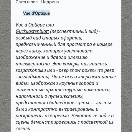
Салтыкова-Щедрина.
Vue d'Optique
Vue d'Optique или
Guckkastenblatt
(перспективный вид) -
особый вид старых офортов,
предназначенный для просмотра в камере
через линзу, которая увеличивала
изображение и давала иллюзию
трёхмерности. Эти камеры назывались
зограскопами или «peep show boxes» (to peep
–заглядывать). Чаще всего «перспективные
виды» изображали крупные города и
знаменитые архитектурные памятники,
напоминали о путешествиях,
представляли библейские сцены — листы
были контрастно выгравированы и
раскрашены акварелью. Некоторые виды и
сцены демонстрировались с подсветкой из
свечей.