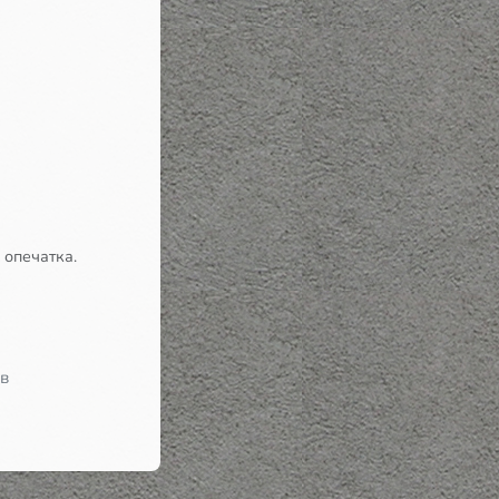
 опечатка.
 в