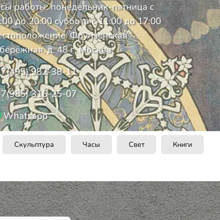
сы работы: понедельник-пятница с
:00 до 20:00 суббота с 11:00 до 17:00
стоположение: Фрунзенская
бережная, д. 48 г. Москва
7(495) 982-38-11
7(985) 316-25-07
Whatsapp
Скульптура
Часы
Свет
Книги