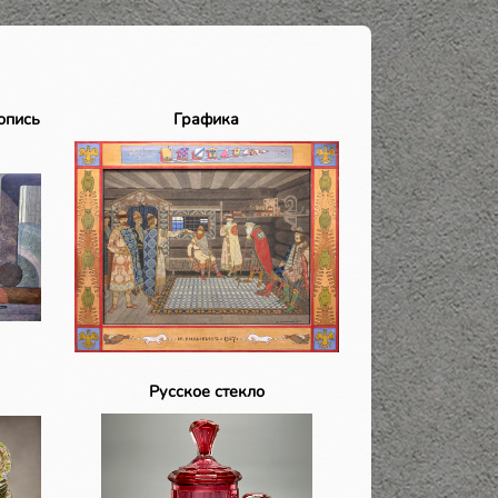
опись
Графика
Русское стекло