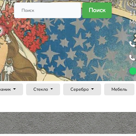
Ча
Поиск
11
Ме
на
рамик
Стекло
Серебро
Мебель