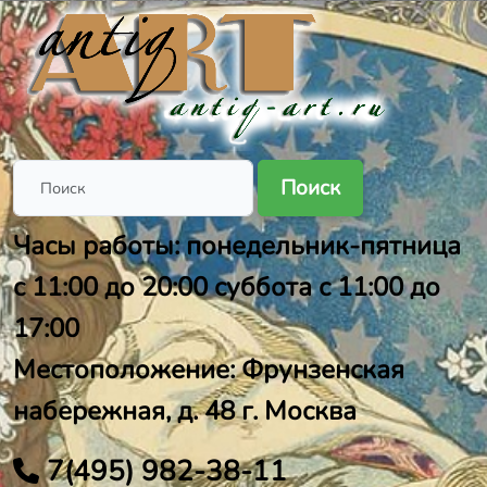
Поиск
Часы работы: понедельник-пятница
с 11:00 до 20:00 суббота с 11:00 до
17:00
Местоположение: Фрунзенская
набережная, д. 48 г. Москва
7(495) 982-38-11