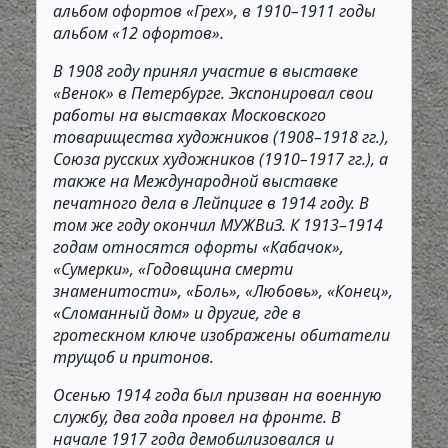
альбом офортов «Грех», в 1910–1911 годы
альбом «12 офортов».
В 1908 году принял участие в выставке
«Венок» в Петербурге. Экспонировал свои
работы на выставках Московского
товарищества художников (1908–1918 гг.),
Союза русских художников (1910–1917 гг.), а
также на Международной выставке
печатного дела в Лейпциге в 1914 году. В
том же году окончил МУЖВиЗ. К 1913–1914
годам относятся офорты «Кабачок»,
«Сумерки», «Годовщина смерти
знаменитости», «Боль», «Любовь», «Конец»,
«Сломанный дом» и другие, где в
гротескном ключе изображены обитатели
трущоб и притонов.
Осенью 1914 года был призван на военную
службу, два года провел на фронте. В
начале 1917 года демобилизовался и