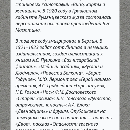
станковых ксилографий «Вино, карты и
женщины». В 1920 году в Гравюрном
кабинете Румянцевского музея состоялась
персональная выставка произведений В.Н.
Масютина.
В том же году эмигрировал в Берлин. В
1921–1923 годах сотрудничал в немецких
издательствах, создал иллюстрации к
книгам А.С. Пушкина «Бахчисарайский
фонтан», «Медный всадник», «Руслан и
Людмила», «Повести Белкина», «Борис
Годунов»; М.Ю. Лермонтова «Герой нашего
времени»; А.С. Грибоедова «Горе от ума»;
Н.В. Гоголя «Нос»; Ф.М. Достоевского
«Старец Зосима»; Л.Н. Толстого «Детство,
отрочество, юность»; А.А. Блока
«Двенадцать» и другим. Опубликовал на
немецком языке свои сочинения — повесть
«Двое», рассказ «Опасности зеленого