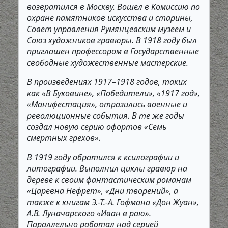
возвратился в Москву. Вошел в Комиссию по
охране памятников искусства и старины,
Совет управления Румянцевским музеем и
Союз художников гравюры. В 1918 году был
приглашен профессором в Государственные
свободные художественные мастерские.
В произведениях 1917–1918 годов, таких
как «В Буковине», «Победители», «1917 год»,
«Манифестация», отразились военные и
революционные события. В те же годы
создал новую серию офортов «Семь
смертных грехов».
В 1919 году обратился к ксилографии и
литографии. Выполнил циклы гравюр на
дереве к своим фантастическим романам
«Царевна Нефрет», «Дни творений», а
также к книгам Э.-Т.-А. Гофмана «Дон Жуан»,
А.В. Луначарского «Иван в раю».
Параллельно работал над серией