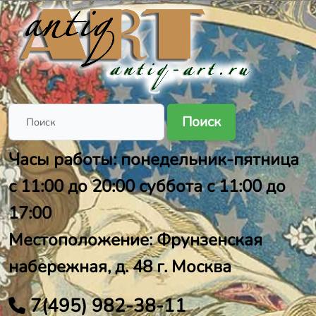
Поиск
Часы работы: понедельник-пятница
с 11:00 до 20:00 суббота с 11:00 до
17:00
Местоположение: Фрунзенская
набережная, д. 48 г. Москва
7(495) 982-38-11