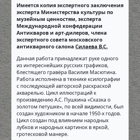
Имеется копия экспертного заключения
эксперта Министерства культуры по
музейным ценностям, эксперта
Международной конфедерации
Антикваров и арт-дилеров, члена
экспертного совета московского
антикварного салона
Силаева В.С.
Данная работа принадлежат руке одного
из интереснейших русских графиков,
блестящего гравёра Василия Масютина.
Работа исполнена в технике ксилографии
с последующей авторской раскраской
акварелью. Цикл иллюстраций к
произведению А.С. Пушкина «Сказка о
золотом петушке», по всей видимости, был
создан художником в начале 1950-х годов.
Цикл создан под влиянием народных
лубков и народных картинок в яркой,
гротесковой манере.