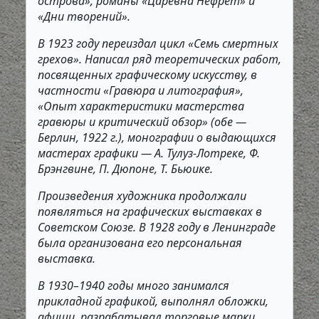
острова», романы «Царевна Нефрет» и
«Дни творений».
В 1923 году переиздал цикл «Семь смертных
грехов». Написал ряд теоретических работ,
посвященных графическому искусству, в
частности «Гравюра и литография»,
«Опыт характеристики мастерства
гравюры и критический обзор» (обе —
Берлин, 1922 г.), монографии о выдающихся
мастерах графики — А. Тулуз-Лотреке, Ф.
Брэнгвине, П. Дюпоне, Т. Бьюике.
Произведения художника продолжали
появляться на графических выставках в
Советском Союзе. В 1928 году в Ленинграде
была организована его персональная
выставка.
В 1930–1940 годы много занимался
прикладной графикой, выполнял обложки,
афиши, разрабатывал торговые марки,