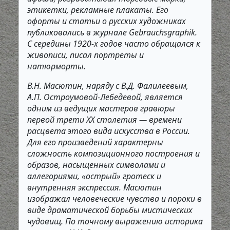
этикетки, рекламные плакаты. Его
офорты и статьи о русских художниках
публиковались в журнале Gebrauchsgraphik.
С середины 1920-х годов часто обращался к
живописи, писал портреты и
натюрморты.
В.Н. Масютин, наряду с В.Д. Фалилеевым,
А.П. Остроумовой-Лебедевой, является
одним из ведущих мастеров гравюры
первой трети ХХ столетия — времени
расцвета этого вида искусства в России.
Для его произведений характерны
сложность композиционного построения и
образов, насыщенных символами и
аллегориями, «острый» гротеск и
внутренняя экспрессия. Масютин
изображал человеческие чувства и пороки в
виде драматической борьбы мистических
чудовищ. По точному выражению историка