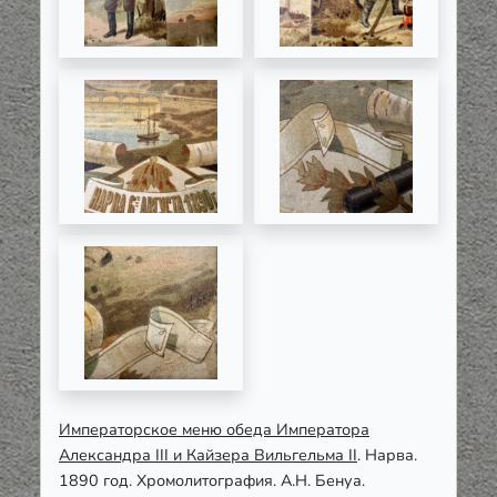
Императорское меню обеда Императора
Александра III и Кайзера Вильгельма II
. Нарва.
1890 год. Хромолитография. А.Н. Бенуа.