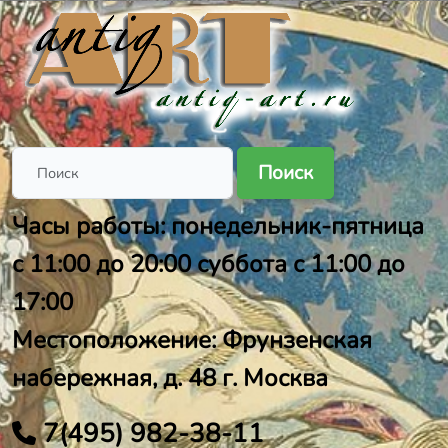
Поиск
Часы работы: понедельник-пятница
с 11:00 до 20:00 суббота с 11:00 до
17:00
Местоположение: Фрунзенская
набережная, д. 48 г. Москва
7(495) 982-38-11