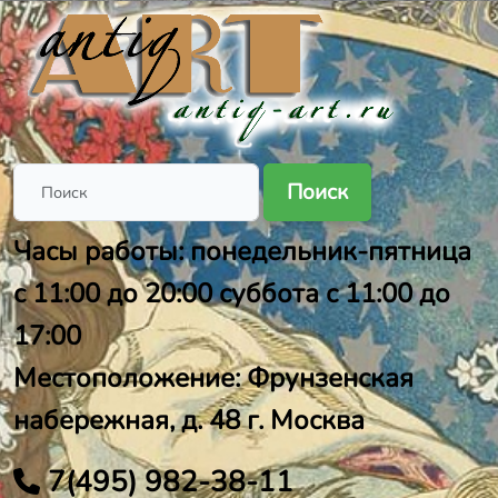
Поиск
Часы работы: понедельник-пятница
с 11:00 до 20:00 суббота с 11:00 до
17:00
Местоположение: Фрунзенская
набережная, д. 48 г. Москва
7(495) 982-38-11