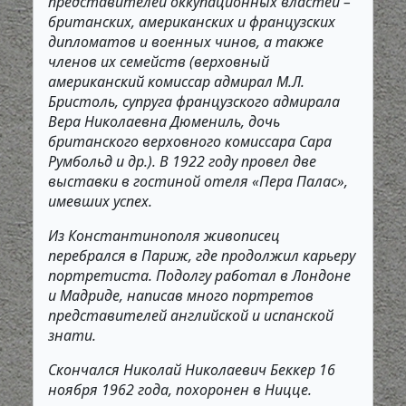
представителей оккупационных властей –
британских, американских и французских
дипломатов и военных чинов, а также
членов их семейств (верховный
американский комиссар адмирал М.Л.
Бристоль, супруга французского адмирала
Вера Николаевна Дюмениль, дочь
британского верховного комиссара Сара
Румбольд и др.). В 1922 году провел две
выставки в гостиной отеля «Пера Палас»,
имевших успех.
Из Константинополя живописец
перебрался в Париж, где продолжил карьеру
портретиста. Подолгу работал в Лондоне
и Мадриде, написав много портретов
представителей английской и испанской
знати.
Скончался Николай Николаевич Беккер 16
ноября 1962 года, похоронен в Ницце.