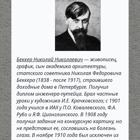
Беккер Николай Николаевич
— живописец,
график, сын академика архитектуры,
статского советника Николая Федоровича
Беккера (1838 - после 1917), строившего
доходные дома в Петербурге. Получил
диплом инженера-путейца. Брал частные
уроки у художника И.Е. Крачковского; с 1901
года учился в ИАХ у П.О. Ковалевского, Ф.А.
Рубо и Я.Ф. Ционглинского. В 1908 году
получил задание на конкурсную картину, но
не представил ее, сославшись на болезнь
глаза. В ноябре 1910 года был исключен из