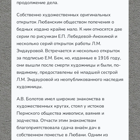
продолжение дела.
Собственно художественных оригинальных
открыток Любанским обществом попечения о
бедных издано крайне мало. К ним относятся две
серии по рисункам Е.П. Лебедевой-Анохиной и
несколько серий открыток работы Л.М.
Эндауровой. Встречается и несколько открыток
за подписью Е.М. Бем, но, изданные в 1916 году,
они вышли после смерти художницы и были, по-
видимому, предоставлены её младшей сестрой
Л.М. Эндауровой из неопубликованного наследия
художницы.
А.В. Болотов имел широкие знакомства в
художественных кругах, стоял у истоков
Пермского общества живописи, ваяния и
зодчества. Отчасти этим знакомствам
благоприятствовала сдача внаём дач в
собственном поместье в Любани. Одним из