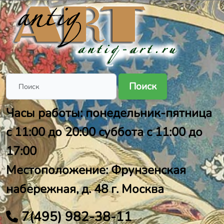
Поиск
Часы работы: понедельник-пятница
с 11:00 до 20:00 суббота с 11:00 до
17:00
Местоположение: Фрунзенская
набережная, д. 48 г. Москва
7(495) 982-38-11