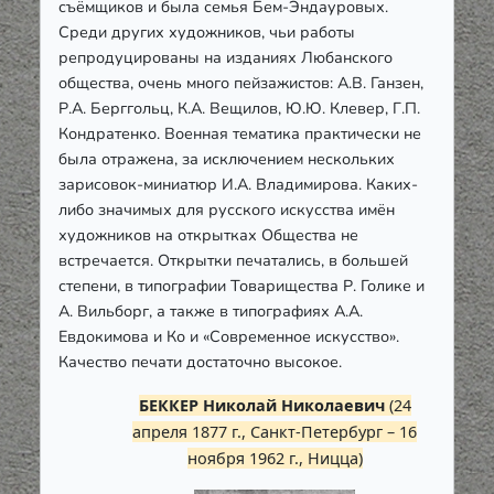
съёмщиков и была семья Бем-Эндауровых.
Среди других художников, чьи работы
репродуцированы на изданиях Любанского
общества, очень много пейзажистов: А.В. Ганзен,
Р.А. Берггольц, К.А. Вещилов, Ю.Ю. Клевер, Г.П.
Кондратенко. Военная тематика практически не
была отражена, за исключением нескольких
зарисовок-миниатюр И.А. Владимирова. Каких-
либо значимых для русского искусства имён
художников на открытках Общества не
встречается. Открытки печатались, в большей
степени, в типографии Товарищества Р. Голике и
А. Вильборг, а также в типографиях А.А.
Евдокимова и Ко и «Современное искусство».
Качество печати достаточно высокое.
БЕККЕР Николай Николаевич
(24
апреля 1877 г., Санкт-Петербург – 16
ноября 1962 г., Ницца)