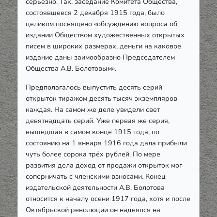
серьезно. Так, заседание Комитета Общества,
состоявшееся 2 декабря 1915 года, было
целиком посвящено «обсуждению вопроса об
издании Обществом художественных открытых
писем в широких размерах, деньги на каковое
издание даны заимообразно Председателем
Общества А.В. Болотовым».
Предполагалось выпустить десять серий
открыток тиражом десять тысяч экземпляров
каждая. На самом же деле увидели свет
девятнадцать серий. Уже первая же серия,
вышедшая в самом конце 1915 года, по
состоянию на 1 января 1916 года дала прибыли
чуть более сорока трёх рублей. По мере
развития дела доход от продажи открыток мог
соперничать с членскими взносами. Конец
издательской деятельности А.В. Болотова
относится к началу осени 1917 года, хотя и после
Октябрьской революции он надеялся на