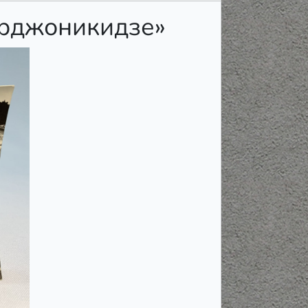
Орджоникидзе»