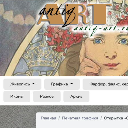
Живопись
Графика
Фарфор, фаянс, ке
Иконы
Разное
Архив
Главная
Печатная графика
Открытка «С