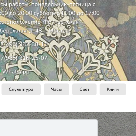
сы работы: понедельник-пятница с
:00 до 20:00 суббота с 11:00 до 17:00
стоположение: Фрунзенская
бережная, д. 48 г. Москва
7(495) 982-38-11
7(985) 316-25-07
Whatsapp
Скульптура
Часы
Свет
Книги