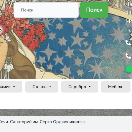
Ча
Поиск
11
Ме
на
рамик
Стекло
Серебро
Мебель
очи. Санаторий им. Серго Орджоникидзе»