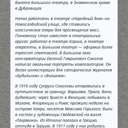
балета Большого театра, в Знаменском храме
в Дубровицах.
Начал работать в театре «Народный дом» на
Новослободской улице, где ставились
классические оперы для просвещения масс.
Понемногу стал известен в театральных
кругах: работал в театре Корша, в театре
оперетты, в Большом театре — оформил более
трёхсот спектаклей. В Большом зале
консерватории Евгений Гаврилович Соколов
написал овальные портреты композиторов. Он
делал иллюстрации для сатирических журналов
«Будильник» и «Волынка».
В 1910 году Супруги Соколовы отправились в
путешествие за границу: Варшава, Прага, Вена,
Будапешт; через Триест в Венецию; побывали в
Милане, Флоренции и Риме; прожили неделю на
острове Капри, посетив Максима Горького; были
в гостях у художницы Сведомской на вилле
«Таормина». Из Италии поехали в Грецию,
оттуда в Турцию. В 1911 году у них родилась