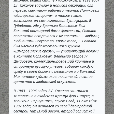
захотел, решил стать художником. В 1898 году
Е.Г. Соколов задумал и написал декорации для
первого спектакля рабочего театра Поляковых
«Каширская старина», а также эскизы
костюмов; он сам изготовил бутафорию. В
Губайлово, где у братьев Поляковых был
большой помещичий дом с флигелями, Соколов
постоянно встречался с их гостями — людьми,
любившими искусство. Кроме того, Е. Соколов
был членом художественного кружка
«Шмаровинские среды», — управляющий делами
в конторе Поляковых, Владимир Егорович
Шмаровин, коллекционировавший картины и
старинную русскую утварь, собирал каждую
среду в своём домике с мезонином на Большой
Молчановке художников, писателей, поэтов,
артистов и любителей искусства.
В 1903—1906 годах Е.Г. Соколов занимался
живописью в академии Франца фон Штука, в
Мюнхене. Вернувшись, спустя год, 11 октября
1907 года, он венчался со своей двоюродной
сестрой Татьяной Эверт, второй солисткой