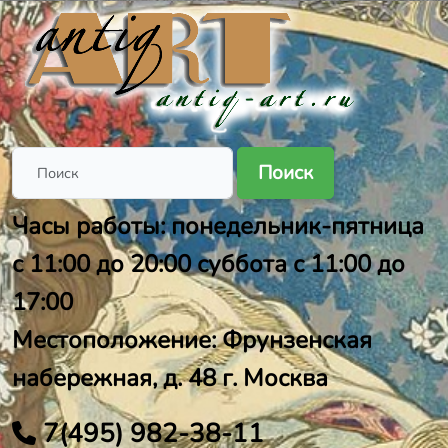
Поиск
Часы работы: понедельник-пятница
с 11:00 до 20:00 суббота с 11:00 до
17:00
Местоположение: Фрунзенская
набережная, д. 48 г. Москва
7(495) 982-38-11