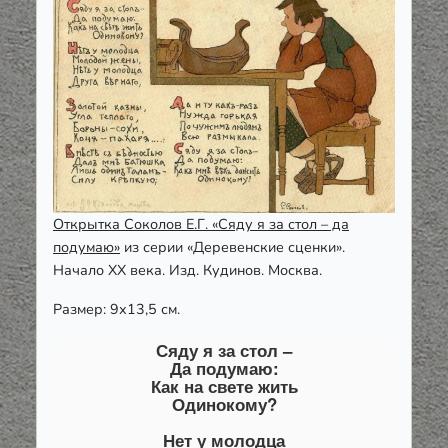
Открытка Соколов
Е.Г. «Сяду я за стол – да
подумаю»
из серии «Деревенские сценки».
Начало XX века. Изд. Кудинов. Москва.
Размер: 9х13,5 см.
Сяду я за стол –
Да подумаю:
Как на свете жить
Одинокому?
Нет у молодца