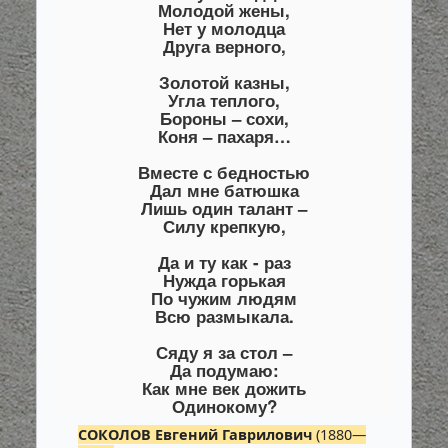
Молодой жены,
Нет у молодца
Друга верного,
Золотой казны,
Угла теплого,
Бороны – сохи,
Коня – пахаря…
Вместе с бедностью
Дал мне батюшка
Лишь один талант –
Силу крепкую,
Да и ту как - раз
Нужда горькая
По чужим людям
Всю размыкала.
Сяду я за стол –
Да подумаю:
Как мне век дожить
Одинокому?
СОКОЛОВ Евгений Гаврилович
(1880—