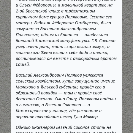
и Ольги Фёдоровны, в маленькой квартирке на
2-ой Брестской улице в трёхэтажном
кирпичном доме купцов Поляковых. Сестра его
матери, Евдокия Фёдоровна Симбирская, была
замужем за Василием Александровичем
Поляковым, одним из братьев — владельцев
большой Знаменской мануфактуры. Г.В. Соколов
умер очень рано, мать скоро вышла замуж, и
маленького Женю взяли к себе дядя и тётка;
воспитывался он вместе с двоюродным братом
Сашей.
Василий Александрович Поляков увлекался
сельским хозяйством, купил запущенное имение
Малахово в Тульской губернии, привёл его в
образцовый порядок — там и провёл своё
детство Соколов. Сына Сашу, Поляковы отдали
в гимназию, а Евгения Соколова — в
Комиссаровское училище, где рисование и
черчение преподавал немец Гуго Маккер.
Однако инженером Евгений Соколов стать не