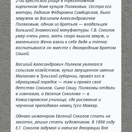
2-ой Брестской улице в трёхэтажном
кирпичном доме купцов Поляковых. Сестра его
матери, Евдокия Фёдоровна Симбирская, была
замужем за Василием Александровичем
Поляковым, одним из братьев — владельцев
большой Знаменской мануфактуры. Г.В. Соколов
умер очень рано, мать скоро вышла замуж, и
маленького Женю взяли к себе дядя и тётка;
воспитывался он вместе с двоюродным братом
Сашей.
Василий Александрович Поляков увлекался
сельским хозяйством, купил запущенное имение
Малахово в Тульской губернии, привёл его в
образцовый порядок — там и провёл своё
детство Соколов. Сына Сашу, Поляковы отдали
в гимназию, а Евгения Соколова — в
Комиссаровское училище, где рисование и
черчение преподавал немец Гуго Маккер.
Однако инженером Евгений Соколов стать не
захотел, решил стать художником. В 1898 году
Е.Г. Соколов задумал и написал декорации для