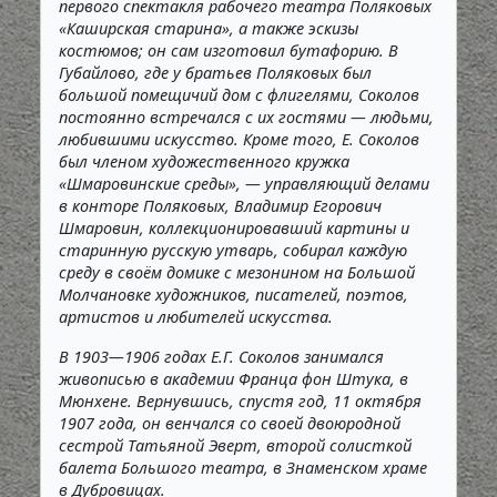
первого спектакля рабочего театра Поляковых
«Каширская старина», а также эскизы
костюмов; он сам изготовил бутафорию. В
Губайлово, где у братьев Поляковых был
большой помещичий дом с флигелями, Соколов
постоянно встречался с их гостями — людьми,
любившими искусство. Кроме того, Е. Соколов
был членом художественного кружка
«Шмаровинские среды», — управляющий делами
в конторе Поляковых, Владимир Егорович
Шмаровин, коллекционировавший картины и
старинную русскую утварь, собирал каждую
среду в своём домике с мезонином на Большой
Молчановке художников, писателей, поэтов,
артистов и любителей искусства.
В 1903—1906 годах Е.Г. Соколов занимался
живописью в академии Франца фон Штука, в
Мюнхене. Вернувшись, спустя год, 11 октября
1907 года, он венчался со своей двоюродной
сестрой Татьяной Эверт, второй солисткой
балета Большого театра, в Знаменском храме
в Дубровицах.