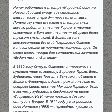
Начал работать в театре «Народный дом» на
Новослободской улице, где ставились
классические оперы для просвещения масс.
Понемногу стал известен в театральных
кругах: работал в театре Корша, в театре
оперетты, в Большом театре — оформил более
трёхсот спектаклей. В Большом зале
консерватории Евгений Гаврилович Соколов
написал овальные портреты композиторов. Он
делал иллюстрации для сатирических журналов
«Будильник» и «Волынка».
В 1910 году Супруги Соколовы отправились в
путешествие за границу: Варшава, Прага, Вена,
Будапешт; через Триест в Венецию; побывали в
Милане, Флоренции и Риме; прожили неделю на
острове Капри, посетив Максима Горького; были
в гостях у художницы Сведомской на вилле
«Таормина». Из Италии поехали в Грецию,
оттуда в Турцию. В 1911 году у них родилась
дочь Наталья (1995) — переводчик, художник,
мемуарист.