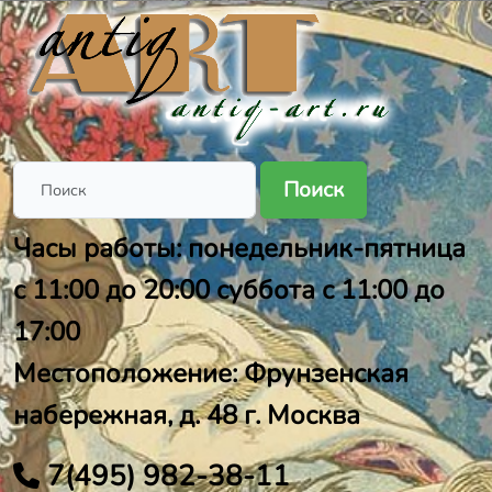
Поиск
Часы работы: понедельник-пятница
с 11:00 до 20:00 суббота с 11:00 до
17:00
Местоположение: Фрунзенская
набережная, д. 48 г. Москва
7(495) 982-38-11