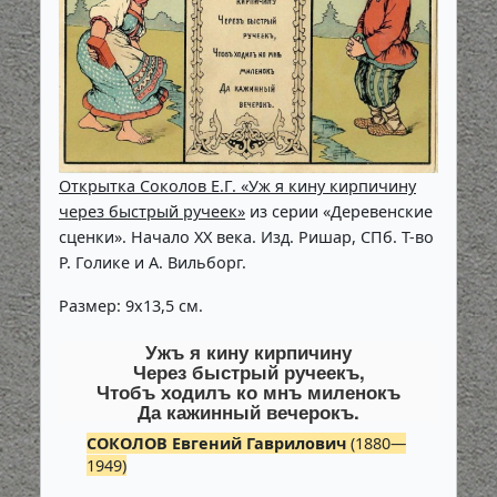
Открытка Соколов Е.Г. «Уж я кину кирпичину
через быстрый ручеек»
из серии «Деревенские
сценки». Начало XX века. Изд. Ришар, СПб. Т-во
Р. Голике и А. Вильборг.
Размер: 9х13,5 см.
Ужъ я кину кирпичину
Через быстрый ручеекъ,
Чтобъ ходилъ ко мнъ миленокъ
Да кажинный вечерокъ.
СОКОЛОВ Евгений Гаврилович
(1880—
1949)