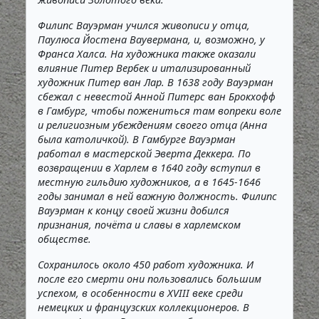
Филипс Вауэрман учился живописи у отца,
Паулюса Йостена Ваувермана, и, возможно, у
Франса Халса. На художника также оказали
влияние Питер Вербек и итализированный
художник Питер ван Лар. В 1638 году Вауэрман
сбежал с невестой Анной Питерс ван Брокхофф
в Гамбург, чтобы пожениться там вопреки воле
и религиозным убеждениям своего отца (Анна
была католичкой). В Гамбурге Вауэрман
работал в мастерской Эверта Деккера. По
возвращении в Харлем в 1640 году вступил в
местную гильдию художников, а в 1645-1646
годы занимал в ней важную должность. Филипс
Вауэрман к концу своей жизни добился
признания, почёта и славы в харлемском
обществе.
Сохранилось около 450 работ художника. И
после его смерти они пользовались большим
успехом, в особенности в XVIII веке среди
немецких и французских коллекционеров. В