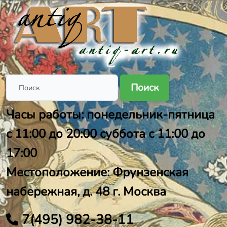
Поиск
Часы работы: понедельник-пятница
с 11:00 до 20:00 суббота с 11:00 до
17:00
Местоположение: Фрунзенская
набережная, д. 48 г. Москва
7(495) 982-38-11