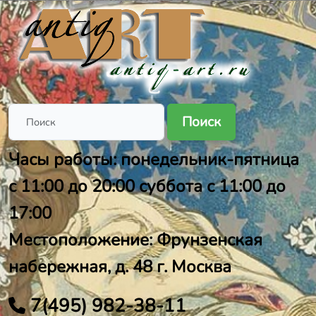
Поиск
Часы работы: понедельник-пятница
с 11:00 до 20:00 суббота с 11:00 до
17:00
Местоположение: Фрунзенская
набережная, д. 48 г. Москва
7(495) 982-38-11