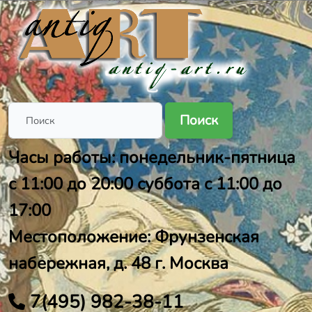
Поиск
Часы работы: понедельник-пятница
с 11:00 до 20:00 суббота с 11:00 до
17:00
Местоположение: Фрунзенская
набережная, д. 48 г. Москва
7(495) 982-38-11