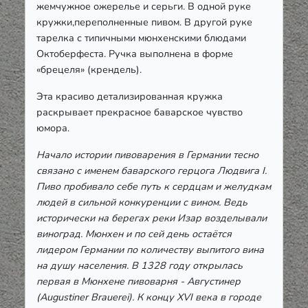
жемчужное ожерелье и серьги. В одной руке
кружки,переполненные пивом. В другой руке
тарелка с типичными мюнхенскими блюдами
Октоберфеста. Ручка выполнена в форме
«брецеля» (крендель).
Эта красиво детализированная кружка
раскрывает прекрасное баварское чувство
юмора.
Начало истории пивоварения в Германии тесно
связано с именем баварского герцога Людвига I.
Пиво пробивало себе путь к сердцам и желудкам
людей в сильной конкуренции с вином. Ведь
исторически на берегах реки Изар возделывали
виноград. Мюнхен и по сей день остаётся
лидером Германии по количеству выпитого вина
на душу населения. В 1328 году открылась
первая в Мюнхене пивоварня - Августинер
(Augustiner Brauerei). К концу XVI века в городе