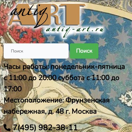
Поиск
Часы работы: понедельник-пятница
с 11:00 до 20:00 суббота с 11:00 до
17:00
Местоположение: Фрунзенская
набережная, д. 48 г. Москва
7(495) 982-38-11