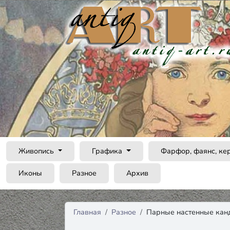
Живопись
Графика
Фарфор, фаянс, ке
Иконы
Разное
Архив
Главная
Разное
Парные настенные кан