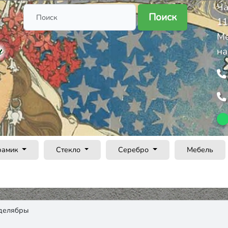
Ча
Поиск
11
Ме
на
рамик
Стекло
Серебро
Мебель
делябры