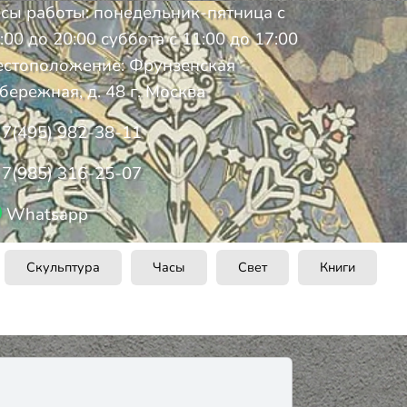
сы работы: понедельник-пятница с
:00 до 20:00 суббота с 11:00 до 17:00
стоположение: Фрунзенская
бережная, д. 48 г. Москва
7(495) 982-38-11
7(985) 316-25-07
Whatsapp
Скульптура
Часы
Свет
Книги