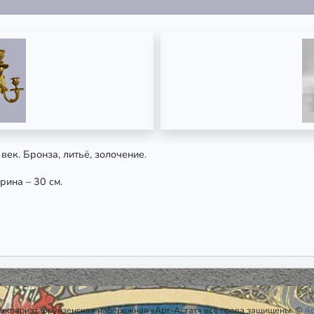
Х век. Бронза, литьё, золочение.
ирина – 30 см.
иквариат фрунзенская набережная «Арт-Астат» все права защищены. ©
A