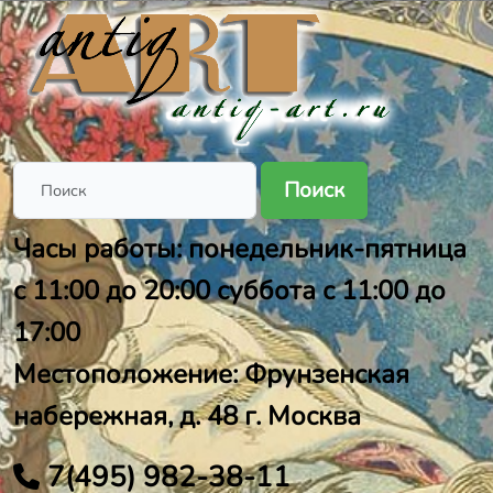
Поиск
Часы работы: понедельник-пятница
с 11:00 до 20:00 суббота с 11:00 до
17:00
Местоположение: Фрунзенская
набережная, д. 48 г. Москва
7(495) 982-38-11