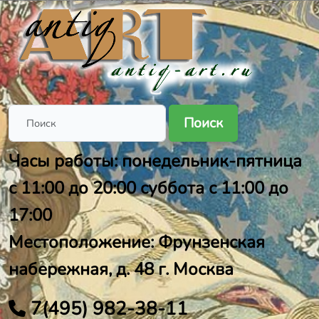
Поиск
Часы работы: понедельник-пятница
с 11:00 до 20:00 суббота с 11:00 до
17:00
Местоположение: Фрунзенская
набережная, д. 48 г. Москва
7(495) 982-38-11