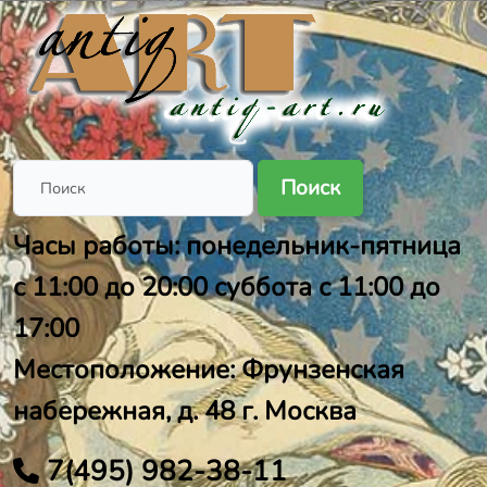
Поиск
Часы работы: понедельник-пятница
с 11:00 до 20:00 суббота с 11:00 до
17:00
Местоположение: Фрунзенская
набережная, д. 48 г. Москва
7(495) 982-38-11