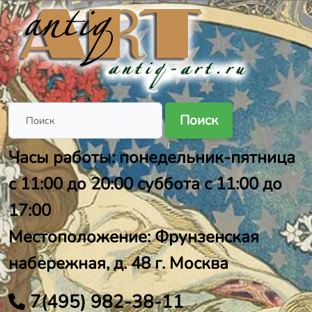
Поиск
Часы работы: понедельник-пятница
с 11:00 до 20:00 суббота с 11:00 до
17:00
Местоположение: Фрунзенская
набережная, д. 48 г. Москва
7(495) 982-38-11