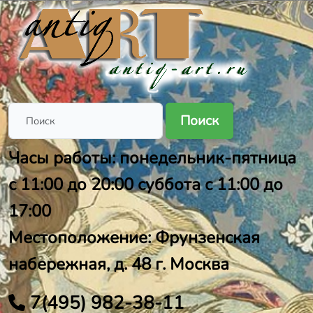
Поиск
Часы работы: понедельник-пятница
с 11:00 до 20:00 суббота с 11:00 до
17:00
Местоположение: Фрунзенская
набережная, д. 48 г. Москва
7(495) 982-38-11