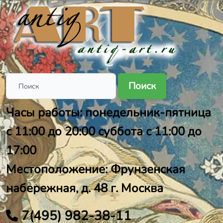
Поиск
Часы работы: понедельник-пятница
с 11:00 до 20:00 суббота с 11:00 до
17:00
Местоположение: Фрунзенская
набережная, д. 48 г. Москва
7(495) 982-38-11