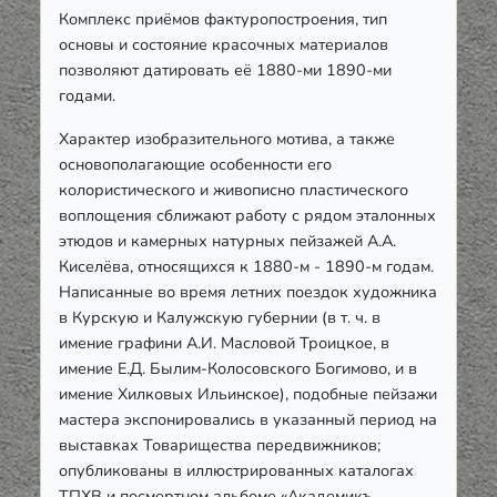
Комплекс приёмов фактуропостроения, тип
основы и состояние красочных материалов
позволяют датировать её 1880-ми 1890-ми
годами.
Характер изобразительного мотива, а также
основополагающие особенности его
колористического и живописно пластического
воплощения сближают работу с рядом эталонных
этюдов и камерных натурных пейзажей А.А.
Киселёва, относящихся к 1880-м - 1890-м годам.
Написанные во время летних поездок художника
в Курскую и Калужскую губернии (в т. ч. в
имение графини А.И. Масловой Троицкое, в
имение Е.Д. Былим-Колосовского Богимово, и в
имение Хилковых Ильинское), подобные пейзажи
мастера экспонировались в указанный период на
выставках Товарищества передвижников;
опубликованы в иллюстрированных каталогах
ТПХВ и посмертном альбоме «Академикъ