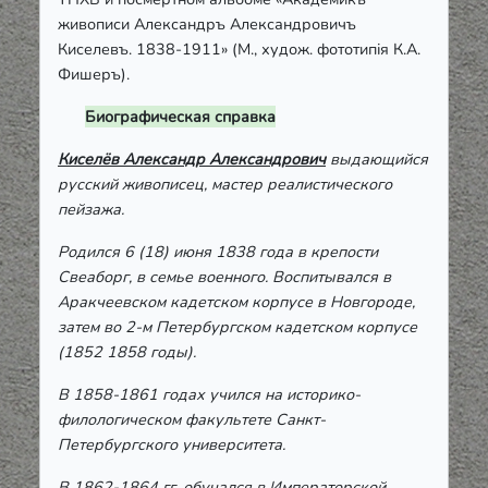
живописи Александръ Александровичъ
Киселевъ. 1838-1911» (М., худож. фототипія К.А.
Фишеръ).
Биографическая справка
Киселёв Александр Александрович
выдающийся
русский живописец, мастер реалистического
пейзажа.
Родился 6 (18) июня 1838 года в крепости
Свеаборг, в семье военного. Воспитывался в
Аракчеевском кадетском корпусе в Новгороде,
затем во 2-м Петербургском кадетском корпусе
(1852 1858 годы).
В 1858-1861 годах учился на историко-
филологическом факультете Санкт-
Петербургского университета.
В 1862-1864 гг. обучался в Императорской