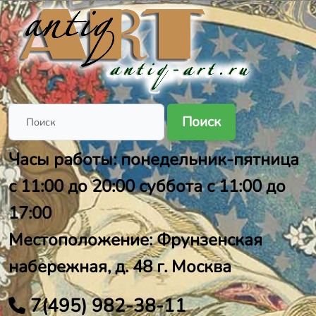
Поиск
Часы работы: понедельник-пятница
с 11:00 до 20:00 суббота с 11:00 до
17:00
Местоположение: Фрунзенская
набережная, д. 48 г. Москва
7(495) 982-38-11