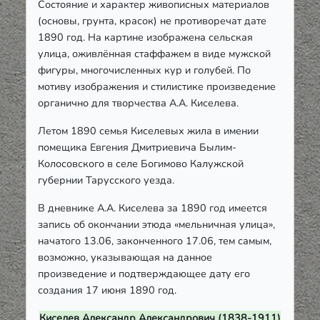
Состояние и характер живописных материалов
(основы, грунта, красок) не противоречат дате
1890 год. На картине изображена сельская
улица, оживлённая стаффажем в виде мужской
фигуры, многочисленных кур и голубей. По
мотиву изображения и стилистике произведение
органично для творчества А.А. Киселева.
Летом 1890 семья Киселевых жила в имении
помещика Евгения Дмитриевича Былим-
Колосовского в селе Богимово Калужской
губернии Тарусского уезда.
В дневнике А.А. Киселева за 1890 год имеется
запись об окончании этюда «мельничная улица»,
начатого 13.06, законченного 17.06, тем самым,
возможно, указывающая на данное
произведение и подтверждающее дату его
создания 17 июня 1890 год.
Киселев Александр Александрович (1838-1911)