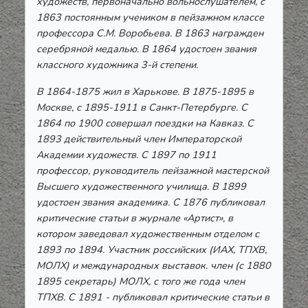
художеств, первоначально вольнослушателем, с
1863 постоянным учеником в пейзажном классе
профессора С.М. Воробьева. В 1863 награжден
серебряной медалью. В 1864 удостоен звания
классного художника 3-й степени.
В 1864-1875 жил в Харькове. В 1875-1895 в
Москве, с 1895-1911 в Санкт-Петербурге. С
1864 по 1900 совершал поездки на Кавказ. С
1893 действительный член Императорской
Академии художеств. С 1897 по 1911
профессор, руководитель пейзажной мастерской
Высшего художественного училища. В 1899
удостоен звания академика. С 1876 публиковал
критические статьи в журнале «Артист», в
котором заведовал художественным отделом с
1893 по 1894. Участник российских (ИАХ, ТПХВ,
МОЛХ) и международных выставок. член (с 1880
1895 секретарь) МОЛХ, с того же года член
ТПХВ.
С 1891 - публиковал критические статьи в