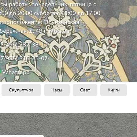
сы работы: понедельник-пятница с
:00 до 20:00 суббота с 11:00 до 17:00
стоположение: Фрунзенская
бережная, д. 48 г. Москва
7(495) 982-38-11
7(985) 316-25-07
Whatsapp
Скульптура
Часы
Свет
Книги