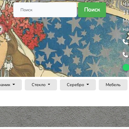
Ча
Поиск
11
Ме
на
рамик
Стекло
Серебро
Мебель