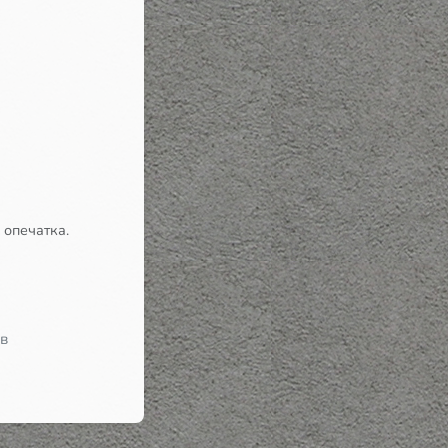
 опечатка.
 в