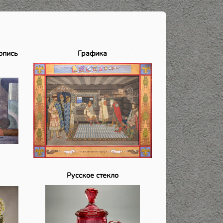
опись
Графика
Русское стекло