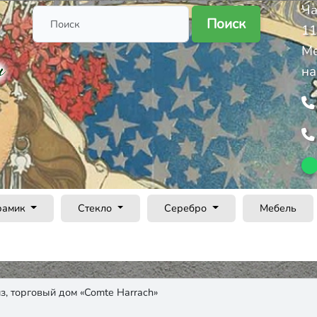
Ча
Поиск
11
Ме
на
рамик
Стекло
Серебро
Мебель
з, торговый дом «Comte Harrach»