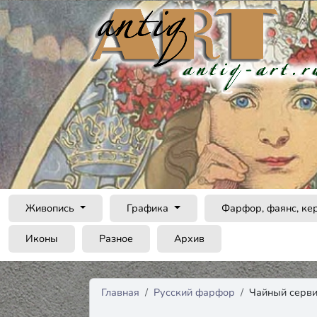
Живопись
Графика
Фарфор, фаянс, ке
Иконы
Разное
Архив
Главная
Русский фарфор
Чайный серви