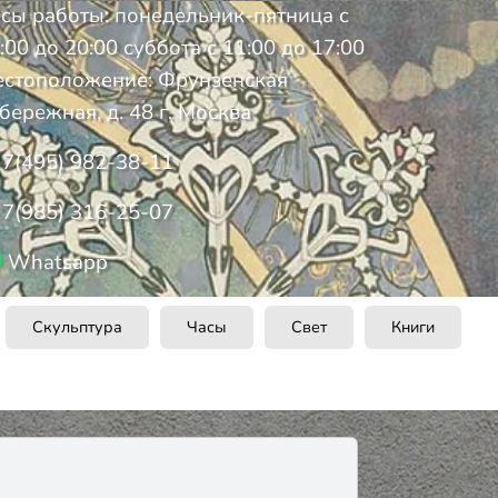
сы работы: понедельник-пятница с
:00 до 20:00 суббота с 11:00 до 17:00
стоположение: Фрунзенская
бережная, д. 48 г. Москва
7(495) 982-38-11
7(985) 316-25-07
Whatsapp
Скульптура
Часы
Свет
Книги