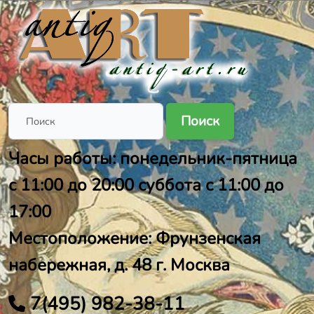
Поиск
Часы работы: понедельник-пятница
с 11:00 до 20:00 суббота с 11:00 до
17:00
Местоположение: Фрунзенская
набережная, д. 48 г. Москва
7(495) 982-38-11