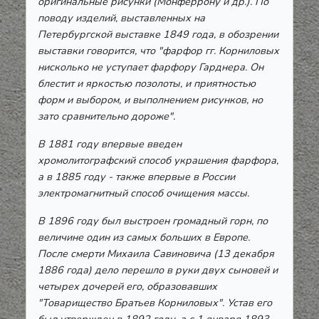
оригинальные рисунки (Монферрону и др.). По
поводу изделий, выставленных на
Петербургской выставке 1849 года, в обозрении
выставки говорится, что "фарфор гг. Корниловых
нисколько не уступает фарфору Гарднера. Он
блестит и яркостью позолоты, и приятностью
форм и выбором, и выполнением рисунков, но
зато сравнительно дороже".
В 1881 году впервые введен
хромолитографский способ украшения фарфора,
а в 1885 году - также впервые в России
электромагнитный способ очищения массы.
В 1896 году был выстроен громадный горн, по
величине один из самых больших в Европе.
После смерти Михаила Савиновича (13 декабря
1886 года) дело перешло в руки двух сыновей и
четырех дочерей его, образовавших
"Товарищество Братьев Корниловых". Устав его