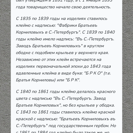
был утвержден в 1892 году, а с 1 января 1893
года товарищество начало свою деятельность.
С 1835 по 1839 годы на изделиях ставилось
клеймо с надписью: "Фабрики Братьевъ
Корниловыхъ в С.-Петербургъ". С 1839 по 1840
годы клеймо имело надпись: "Въ С.-Петербургъ.
Заводъ Братьевъ Корниловыхъ" в круглом
ободке с подобием крыльев у верхнего края.
Независимо от этих клейм встречаются на
изделиях первоначальной эпохи до 1843 года
вдавленные клейма в виде букв: "Б Р К О" (т.е.
Братья Корниловы) или "Б Р К".
С 1840 по 1861 годы клеймо делалось красного
цвета с надписью "Въ С.-Петербургъ. Завод
Братьев Корниловых", но без крыльев у ободка.
С 1843 по 1861 годы ставилось клеймо красной
краской с надписью: "Братьевъ Корниловыхъ въ
С.-Петербургъ" под государственным гербом. Но
с 1861 по 1884 год клеймо было такое же, но