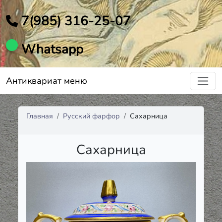
7(985) 316-25-07
Whatsapp
Антиквариат меню
Главная
Русский фарфор
Сахарница
Сахарница