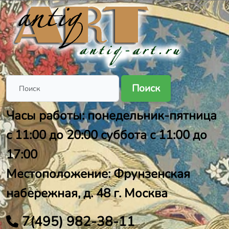
Поиск
Часы работы: понедельник-пятница
с 11:00 до 20:00 суббота с 11:00 до
17:00
Местоположение: Фрунзенская
набережная, д. 48 г. Москва
7(495) 982-38-11