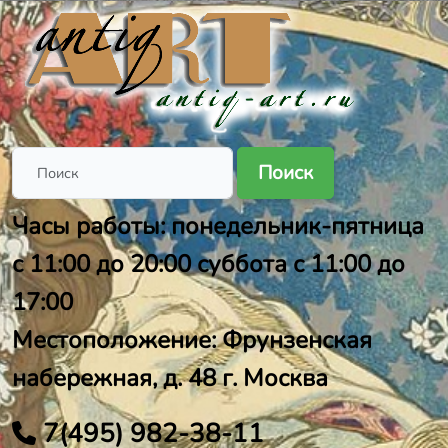
Поиск
Часы работы: понедельник-пятница
с 11:00 до 20:00 суббота с 11:00 до
17:00
Местоположение: Фрунзенская
набережная, д. 48 г. Москва
7(495) 982-38-11